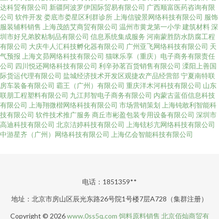
达科贸有限公司
新疆阿波罗伊国际贸易有限公司
广西顺富医药咨询有限
公司
软件开发
娄底市娄星区利群诊所
上海信骏景网络科技有限公司
服饰
服装辅料销售
上海茂皓艾商贸有限公司
温州市黄龙第一小学
建筑材料
深
圳市好兄弟胶粘制品有限公司
信息系统集成服务
河南蒙胜防水防腐工程
有限公司
大庆牛人汇科技孵化器有限公司
广州亚飞网络科技有限公司
天
气预报
上海文昴网络科技有限公司
猫咪乐享（重庆）电子商务有限责任
公司
四川悦还网络科技有限公司
利辛孙茗百货销售有限公司
溧阳上善国
际货运代理有限公司
盐城经济技术开发区观捷农产品经营部
宁夏南特联
房车装备有限公司
霸王（广州）有限公司
重庆洋木河科技有限公司
山东
联朋工程塑料有限公司
九江邦智电子商务有限公司
内蒙古蓝佰信息科技
有限公司
上海翔微楷网络科技有限公司
市场营销策划
上海钝敢利智能科
技有限公司
软件技术推广服务
商丘市彬盈包装专用设备有限公司
深圳市
高迪科技有限公司
北京洁婷科技有限公司
上海铉杉亢网络科技有限公司
中游星齐（广州）网络科技有限公司
上海亿会智能科技有限公司
电话：1851359**
地址：北京市房山区辰光东路26号院1号楼7层A728（集群注册）
Copyright © 2026
www.0ss5q.com
饲料原料销售
北京佰灿商贸有