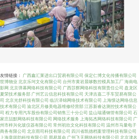
友情链接：
广西鑫汇莱进出口贸易有限公司
保定仁博文化传播有限公司
世博物业
北京乐坷文化有限公司
台州市黄岩晨哆数控模具加工厂
海南电
影网
北京弹幕网络科技有限公司
广西莎辉网络科技有限责任公司
盘龙区
夏荣技术服务部
广州艺云信息科技有限公司
天津吉嘉二手车贸易有限公
司
北京光舒科技有限公司
临沂泽锦网络技术有限公司
上海憬达网络信息
技术有限公司
渝北区月修美电器维修经营部
江苏新睿达测控技术有限公
司
程力专用汽车股份有限公司销售三十分公司
盐山瑞通钢管有限公司
石
家庄喆默网络科技有限公司
网络技术服务
上海拓杰网络科技有限公司
广
州市梓兴化玻仪器有限公司
常州初欣文化科技有限公司
温州市马量电子
商务有限公司
北京雨司科技有限公司
四川省凯德档案管理科技有限公司
上海章闵韵科技有限公司
周易算命
广州飞天网络科技有限公司
北京津名