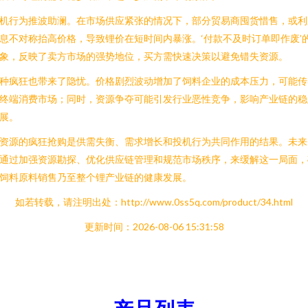
机行为推波助澜。在市场供应紧张的情况下，部分贸易商囤货惜售，或利
息不对称抬高价格，导致锂价在短时间内暴涨。‘付款不及时订单即作废’
象，反映了卖方市场的强势地位，买方需快速决策以避免错失资源。
种疯狂也带来了隐忧。价格剧烈波动增加了饲料企业的成本压力，可能传
终端消费市场；同时，资源争夺可能引发行业恶性竞争，影响产业链的稳
展。
资源的疯狂抢购是供需失衡、需求增长和投机行为共同作用的结果。未来
通过加强资源勘探、优化供应链管理和规范市场秩序，来缓解这一局面，
饲料原料销售乃至整个锂产业链的健康发展。
如若转载，请注明出处：http://www.0ss5q.com/product/34.html
更新时间：2026-08-06 15:31:58