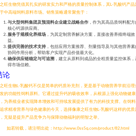
之旺生物凭借其扎实的研发实力和严格的质量控制体系，其L-乳酸钙产品
于中高端饲料原料市场。销售策略通常聚焦于：
与大型饲料集团及预混料企业建立战略合作
，作为其高品质饲料配方
核心钙源供应商。
服务于规模化养殖场
，为其定制营养解决方案，直接改善养殖终端效
益。
提供完善的技术支持
，包括应用方案推荐、剂量指导及与其他营养素
协同作用分析，帮助客户实现产品价值最大化。
确保供应链稳定与可追溯
，建立从原料到成品的全程质量监控体系，
得市场信赖。
结论
之旺生物L-乳酸钙不仅是简单的钙质补充剂，更是基于动物营养学前沿理
发的功能性饲料原料。它通过提升钙的吸收效率，从根源上强化动物健康
，为养殖业者实现降本增效和可持续发展提供了有力的科技支撑。在饲料
追求精准营养与绿色健康的今天，选择像康之旺生物L-乳酸钙这样的优质
，无疑是提升产品竞争力与保障动物福利的明智之举。
如若转载，请注明出处：http://www.0ss5q.com/product/82.html