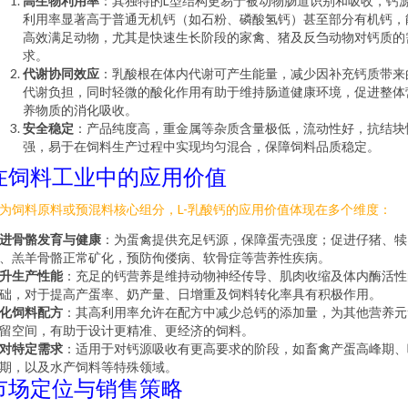
高生物利用率
：其独特的L型结构更易于被动物肠道识别和吸收，钙
利用率显著高于普通无机钙（如石粉、磷酸氢钙）甚至部分有机钙，
高效满足动物，尤其是快速生长阶段的家禽、猪及反刍动物对钙质的
求。
代谢协同效应
：乳酸根在体内代谢可产生能量，减少因补充钙质带来
代谢负担，同时轻微的酸化作用有助于维持肠道健康环境，促进整体
养物质的消化吸收。
安全稳定
：产品纯度高，重金属等杂质含量极低，流动性好，抗结块
强，易于在饲料生产过程中实现均匀混合，保障饲料品质稳定。
在饲料工业中的应用价值
为饲料原料或预混料核心组分，L-乳酸钙的应用价值体现在多个维度：
进骨骼发育与健康
：为蛋禽提供充足钙源，保障蛋壳强度；促进仔猪、犊
、羔羊骨骼正常矿化，预防佝偻病、软骨症等营养性疾病。
升生产性能
：充足的钙营养是维持动物神经传导、肌肉收缩及体内酶活性
础，对于提高产蛋率、奶产量、日增重及饲料转化率具有积极作用。
化饲料配方
：其高利用率允许在配方中减少总钙的添加量，为其他营养元
留空间，有助于设计更精准、更经济的饲料。
对特定需求
：适用于对钙源吸收有更高要求的阶段，如畜禽产蛋高峰期、
期，以及水产饲料等特殊领域。
市场定位与销售策略